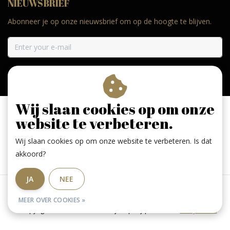
NIEUWSBRIEF
Abonneer je op onze nieuwsbrief om op de hoogte te blijven.
ABONNEER
Wij slaan cookies op om onze
website te verbeteren.
Wij slaan cookies op om onze website te verbeteren. Is dat
Geniet, maar drink met mate. Geen 18 geen alcohol
akkoord?
JA
NEE
Algemene voorwaarden
|
RSS Feed
MEER OVER COOKIES »
© Copyright 2026 - De Larense wijnkoperij | Realisatie
InStijl Media