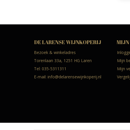
DE LARENSE WIJNKOPERIJ
MIJN
Bezoek & winkeladres
Inlogg
Torenlaan 33a, 1251 HG Laren
Mijn b
Tel:
035-5311311
Mijn ve
E-mail:
info@delarensewijnkoperij.nl
Vergel