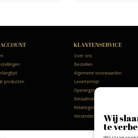
 ACCOUNT
KLANTENSERVICE
en
Over ons
estellingen
Bestellen
rlanglijst
Algemene voorwaarden
ijk producten
Levertermijn
Openingstijden
Betaalmethoden
Relatiegeschenken
Wij slaa
Verzenden & retourneren
te verbe
Wij slaan cook