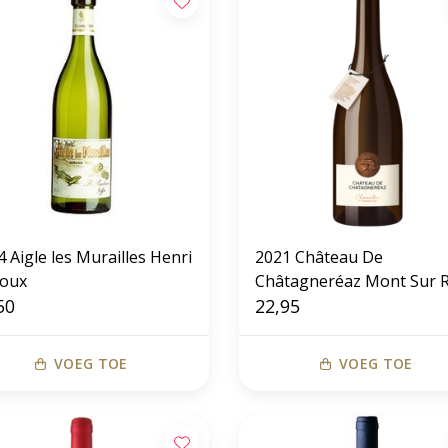
 Aigle les Murailles Henri
2021 Château De
oux
Châtagneréaz Mont Sur R
50
1er Cru
22,95
VOEG TOE
VOEG TOE