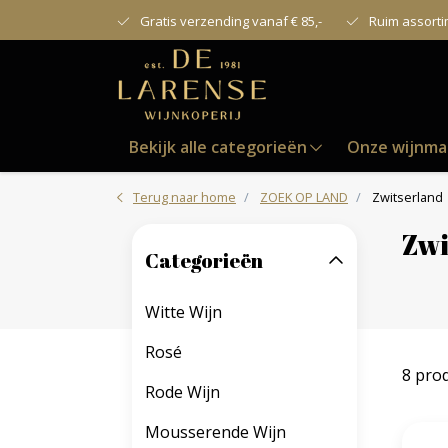
Gratis verzending vanaf € 85,-
Ruim assort
Bekijk alle categorieën
Onze wijnma
Terug naar home
ZOEK OP LAND
Zwitserland
Zwi
Categorieën
Witte Wijn
Rosé
8 pro
Rode Wijn
Mousserende Wijn