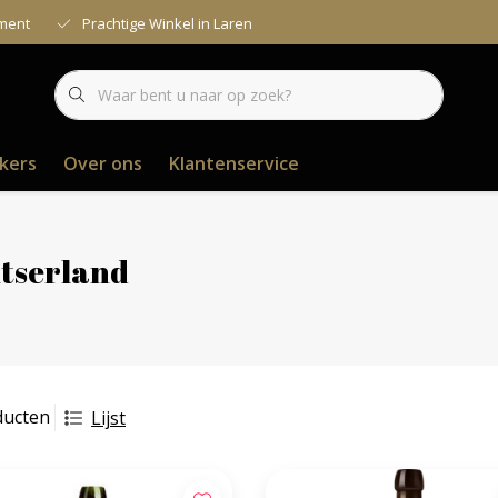
iment
Prachtige Winkel in Laren
kers
Over ons
Klantenservice
tserland
ducten
Lijst