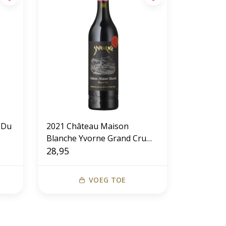
 Du
2021 Château Maison
Blanche Yvorne Grand Cru
Rouge
28,95
VOEG TOE
Prachtige Winkel in Laren