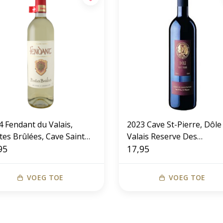
4 Fendant du Valais,
2023 Cave St-Pierre, Dôle
tes Brûlées, Cave Saint
Valais Reserve Des
rre
95
Administrateurs
17,95
VOEG TOE
VOEG TOE
Gratis verzending vanaf € 85,-
Ruim assortiment