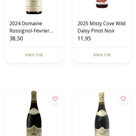
2024 Domaine
2025 Misty Cove Wild
Rossignol-Février
Daisy Pinot Noir
Père & Fils Maison
38,50
11,95
Deux Cuvée V Lima
Bourgogne Pinot
VOEG TOE
VOEG TOE
Noir
Gratis verzending vanaf € 85,-
Ruim assortiment