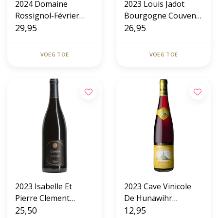
2024 Domaine
2023 Louis Jadot
Rossignol-Février
Bourgogne Couvent
Père & Fils
29,95
Des Jacobins
26,95
Bourgogne Pinot
Noir
VOEG TOE
VOEG TOE
2023 Isabelle Et
2023 Cave Vinicole
Pierre Clement
De Hunawihr
(Domaine De
25,50
Réserve Pinot Noir
12,95