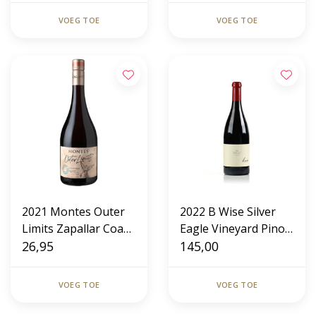
VOEG TOE
VOEG TOE
2021 Montes Outer
2022 B Wise Silver
Limits Zapallar Coast
Eagle Vineyard Pinot
Pinot Noir
26,95
Noir
145,00
VOEG TOE
VOEG TOE