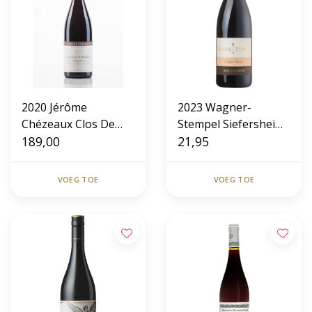
2020 Jérôme
2023 Wagner-
Chézeaux Clos De
Stempel Siefersheim
Vougeot Grand Cru
189,00
Spätburgunder
21,95
VOEG TOE
VOEG TOE