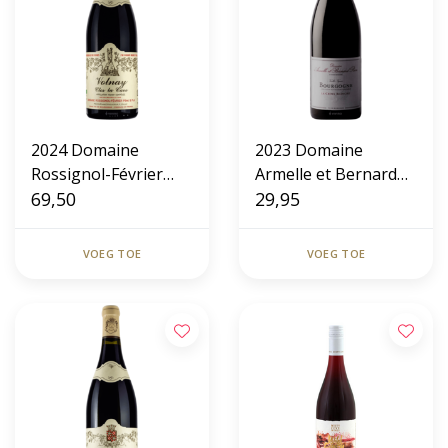
2024 Domaine
2023 Domaine
Rossignol-Février
Armelle et Bernard
Père & Fils Volnay
69,50
Rion Vieilles Vignes
29,95
'Clos la Cave'
La Croix Blanche
Bourgogne
VOEG TOE
VOEG TOE