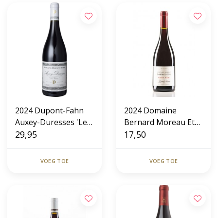
2024 Dupont-Fahn
2024 Domaine
Auxey-Duresses 'Les
Bernard Moreau Et
Vireux' Rouge
29,95
Fils Bourgogne Pinot
17,50
Noir
VOEG TOE
VOEG TOE