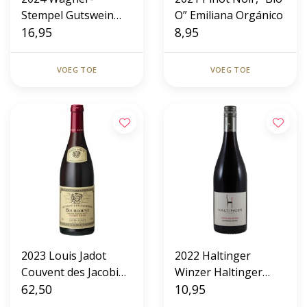
Stempel Gutswein
O” Emiliana Orgánico
Pinot Noir
16,95
8,95
VOEG TOE
VOEG TOE
2023 Louis Jadot
2022 Haltinger
Couvent des Jacobins
Winzer Haltinger
Pinot Noir Magnum
62,50
Stiege
10,95
Spätburgunder