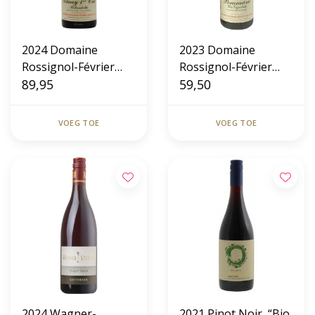
2024 Domaine
2023 Domaine
Rossignol-Février
Rossignol-Février
Père & Fils Volnay 1er
89,95
Père & Fils Les
59,50
Cru 'Robardelle'
Vigniots Pommard
VOEG TOE
VOEG TOE
2024 Wagner-
2021 Pinot Noir, “Bio