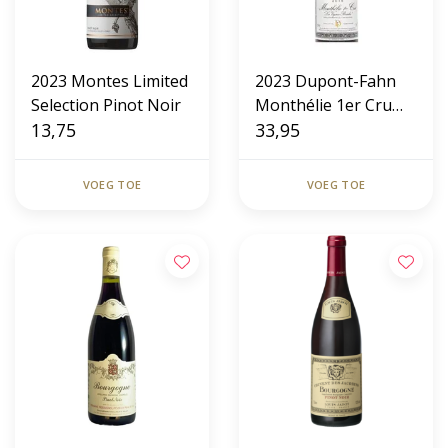
2023 Montes Limited
2023 Dupont-Fahn
Selection Pinot Noir
Monthélie 1er Cru
13,75
'Les Vignes Rondes'
33,95
VOEG TOE
VOEG TOE