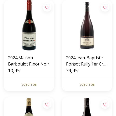
2024 Maison
2024 Jean-Baptiste
Barboulot Pinot Noir
Ponsot Rully 1er Cru
10,95
Molesme Rouge
39,95
VOEG TOE
VOEG TOE