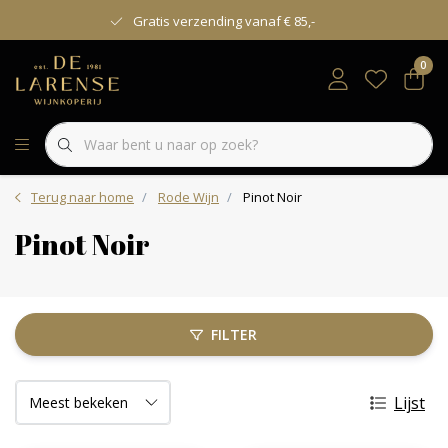
Gratis verzending vanaf € 85,-
0
Terug naar home
Rode Wijn
Pinot Noir
Pinot Noir
FILTER
Lijst