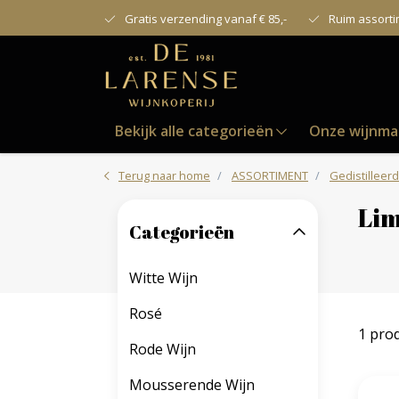
Gratis verzending vanaf € 85,-
Ruim assort
Bekijk alle categorieën
Onze wijnma
Terug naar home
ASSORTIMENT
Gedistilleerd
Lim
Categorieën
Witte Wijn
Rosé
1 pro
Rode Wijn
Mousserende Wijn