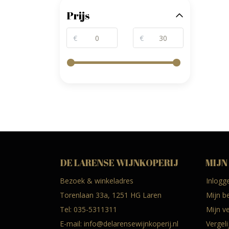
Prijs
€
€
DE LARENSE WIJNKOPERIJ
MIJN
Bezoek & winkeladres
Inlogg
Torenlaan 33a, 1251 HG Laren
Mijn b
Tel:
035-5311311
Mijn ve
E-mail:
info@delarensewijnkoperij.nl
Vergel