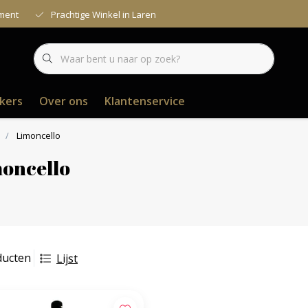
iment
Prachtige Winkel in Laren
kers
Over ons
Klantenservice
Limoncello
oncello
ducten
Lijst