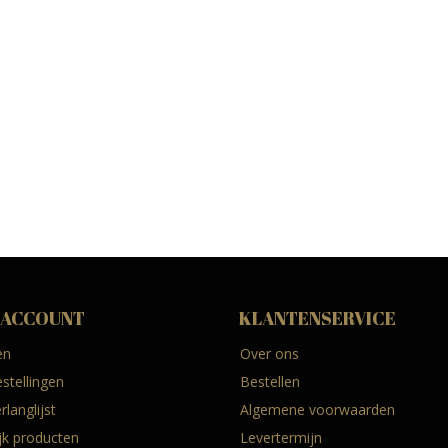
 ACCOUNT
KLANTENSERVICE
en
Over ons
estellingen
Bestellen
rlanglijst
Algemene voorwaarden
ijk producten
Levertermijn