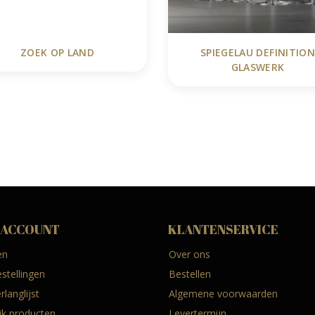
ZOEK OP LAND
SPIEGELAU DEFINITION
GLASWERK
 ACCOUNT
KLANTENSERVICE
en
Over ons
estellingen
Bestellen
rlanglijst
Algemene voorwaarden
ijk producten
Levertermijn