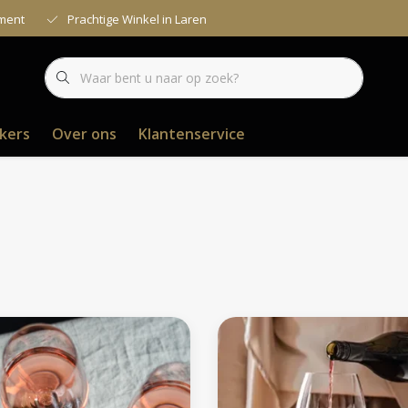
iment
Prachtige Winkel in Laren
kers
Over ons
Klantenservice