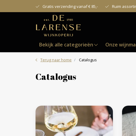
Gratis verzending vanaf € 85,-
Ruim assort
Bekijk alle categorieën
Onze wijnma
Terug naar home
Catalogus
Catalogus