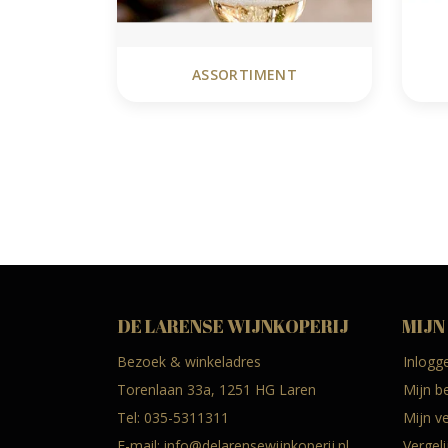
ASSORTIMENT
DE LARENSE WIJNKOPERIJ
MIJN
Bezoek & winkeladres
Inlogg
Torenlaan 33a, 1251 HG Laren
Mijn b
Tel:
035-5311311
Mijn ve
E-mail:
info@delarensewijnkoperij.nl
Vergel