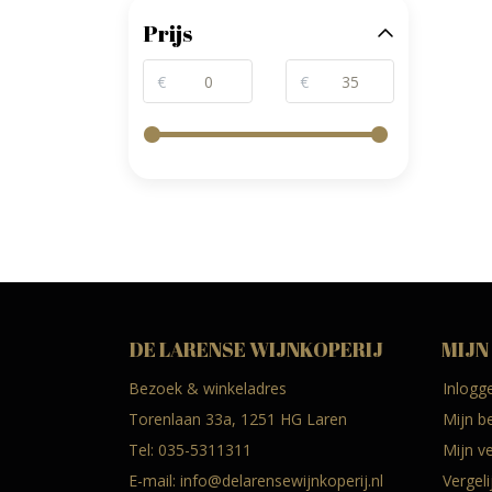
Prijs
€
€
DE LARENSE WIJNKOPERIJ
MIJN
Bezoek & winkeladres
Inlogg
Torenlaan 33a, 1251 HG Laren
Mijn b
Tel:
035-5311311
Mijn ve
E-mail:
info@delarensewijnkoperij.nl
Vergel