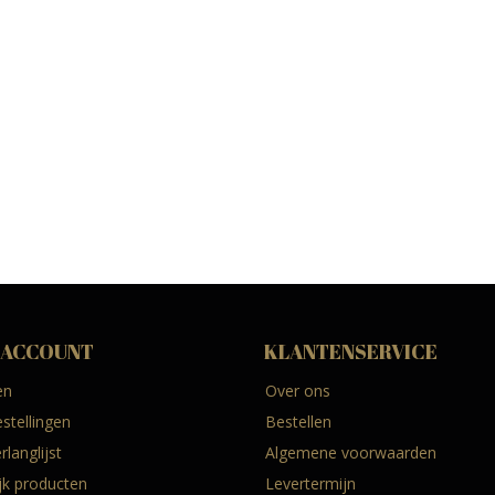
 ACCOUNT
KLANTENSERVICE
en
Over ons
estellingen
Bestellen
rlanglijst
Algemene voorwaarden
ijk producten
Levertermijn