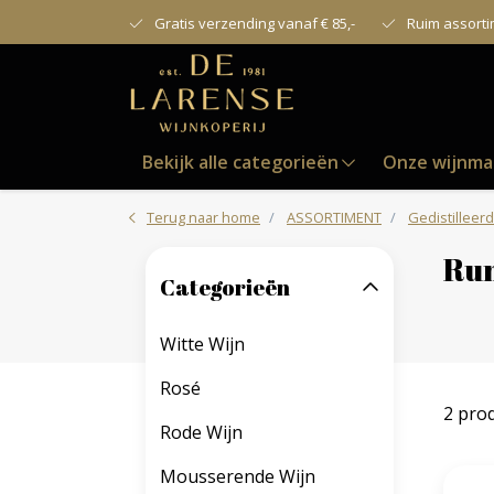
Gratis verzending vanaf € 85,-
Ruim assort
Bekijk alle categorieën
Onze wijnma
Terug naar home
ASSORTIMENT
Gedistilleerd
Ru
Categorieën
Witte Wijn
Rosé
2 pro
Rode Wijn
Mousserende Wijn