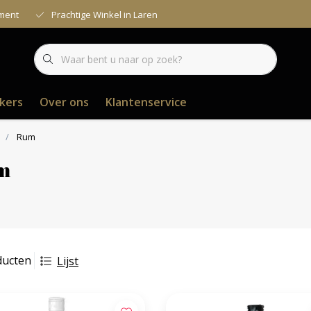
iment
Prachtige Winkel in Laren
kers
Over ons
Klantenservice
Rum
m
ducten
Lijst