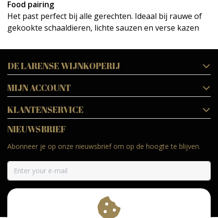
Food pairing
Het past perfect bij alle gerechten. Ideaal bij rauwe of
gekookte schaaldieren, lichte sauzen en verse kazen
DE LARENSE WIJNKOPERIJ
MIJN ACCOUNT
KLANTENSERVICE
NIEUWSBRIEF
Abonneer je op onze nieuwsbrief om op de hoogte te blijven.
ABONNEER