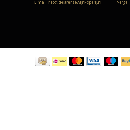
E-mail:
info@delarensewijnkoperij.nl
Vergel