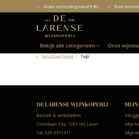
Gratis verzending vanaf € 85,-
Ruim assort
Bekijk alle categorieën
Onze wijnma
Terug naar home
Tags
DE LARENSE WIJNKOPERIJ
MIJN
Bezoek & winkeladres
Inlogg
Torenlaan 33a, 1251 HG Laren
Mijn b
Tel:
035-5311311
Mijn ve