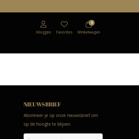
0
Inloggen
Favorites
Winkelwagen
NIEUWSBRIEF
Abonneer je op onze nieuwsbrief om
op de hoogte te blijven.