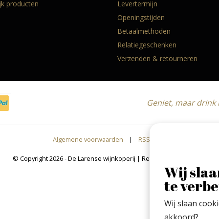
ijk producten
Levertermijn
Openingstijden
Betaalmethoden
Relatiegeschenken
Verzenden & retourneren
Geniet, maar drink
Algemene voorwaarden
|
RSS Feed
© Copyright 2026 - De Larense wijnkoperij | Realisatie
InStijl Media
Wij slaa
te verbe
Wij slaan cook
akkoord?