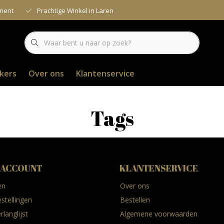
iment
Prachtige Winkel in Laren
kers
Over ons
Klantenservice
Tags
 ACCOUNT
KLANTENSERVICE
en
Over ons
estellingen
Bestellen
rlanglijst
Algemene voorwaarden