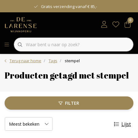
Gratis verzending vanaf € 85,-
0
Terug naar home
Tags
stempel
Producten getagd met stempel
FILTER
Lijst