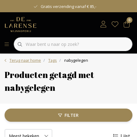
Gratis verzending vanaf € 85,-
0
Terug naar home
Tags
nabygelegen
Producten getagd met
nabygelegen
FILTER
Lijst