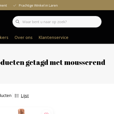
iment
Prachtige Winkel in Laren
kers
Over ons
Klantenservice
ducten getagd met mousserend
ducten
Lijst