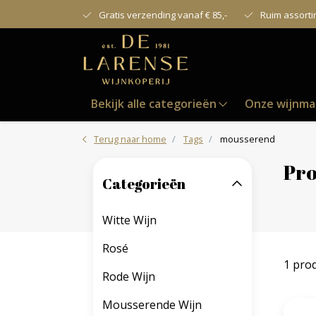
Gratis verzending vanaf € 85,-
Ruim assort
Bekijk alle categorieën
Onze wijnma
Terug naar home
Tags
mousserend
Pro
Categorieën
Witte Wijn
Rosé
1 pro
Rode Wijn
Mousserende Wijn