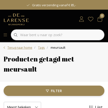
Gratis verzending vanaf € 85,-
0
Terug naar home
Tags
meursault
Producten getagd met
meursault
FILTER
Lijst