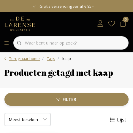
Gratis verzending vanaf € 85,-
0
Terug naar home
Tags
kaap
Producten getagd met kaap
FILTER
Lijst