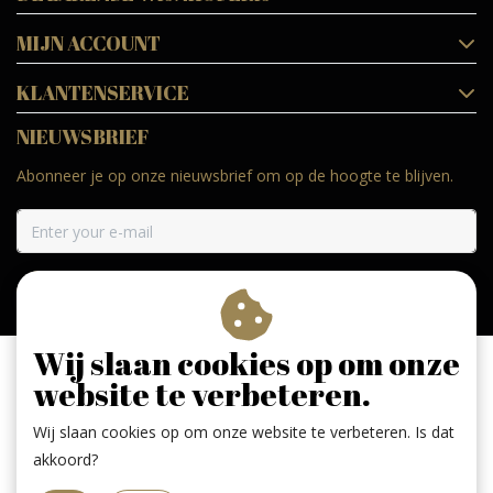
MIJN ACCOUNT
KLANTENSERVICE
NIEUWSBRIEF
Abonneer je op onze nieuwsbrief om op de hoogte te blijven.
ABONNEER
Wij slaan cookies op om onze
website te verbeteren.
Wij slaan cookies op om onze website te verbeteren. Is dat
Geniet, maar drink met mate. Geen 18 geen alcohol
akkoord?