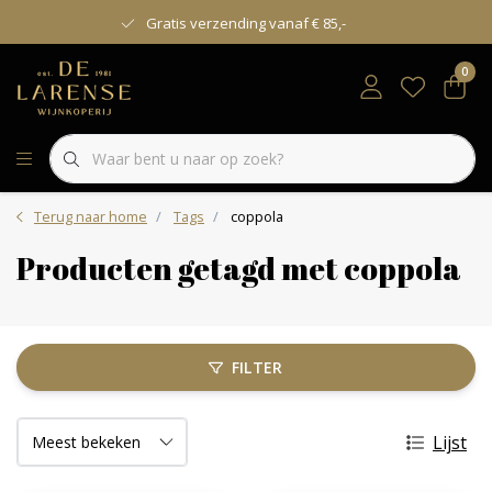
Gratis verzending vanaf € 85,-
0
Terug naar home
Tags
coppola
Producten getagd met coppola
FILTER
Lijst