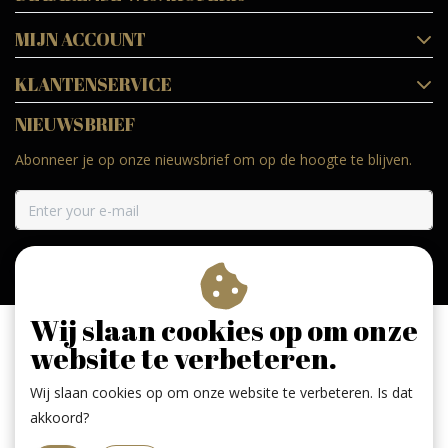
MIJN ACCOUNT
KLANTENSERVICE
NIEUWSBRIEF
Abonneer je op onze nieuwsbrief om op de hoogte te blijven.
ABONNEER
Wij slaan cookies op om onze
website te verbeteren.
Wij slaan cookies op om onze website te verbeteren. Is dat
Geniet, maar drink met mate. Geen 18 geen alcohol
akkoord?