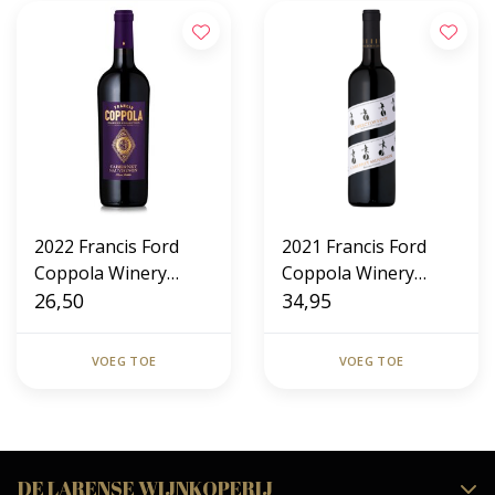
2022 Francis Ford
2021 Francis Ford
Coppola Winery
Coppola Winery
Diamond Collection
26,50
Director's Cut
34,95
Cabernet Sauvignon
Cabernet Sauvignon
VOEG TOE
VOEG TOE
DE LARENSE WIJNKOPERIJ