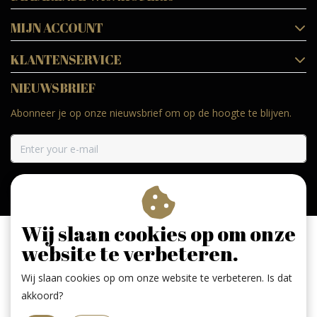
MIJN ACCOUNT
KLANTENSERVICE
NIEUWSBRIEF
Abonneer je op onze nieuwsbrief om op de hoogte te blijven.
ABONNEER
Wij slaan cookies op om onze
website te verbeteren.
Wij slaan cookies op om onze website te verbeteren. Is dat
Geniet, maar drink met mate. Geen 18 geen alcohol
akkoord?