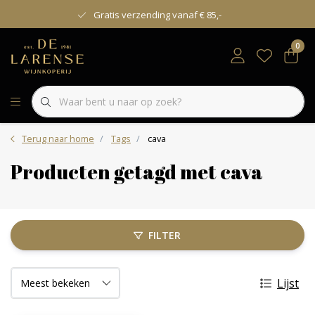
Gratis verzending vanaf € 85,-
0
Terug naar home
Tags
cava
Producten getagd met cava
FILTER
Lijst