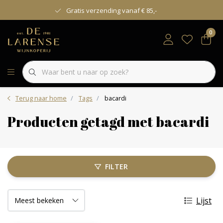
Gratis verzending vanaf € 85,-
0
Terug naar home
Tags
bacardi
Producten getagd met bacardi
FILTER
Lijst