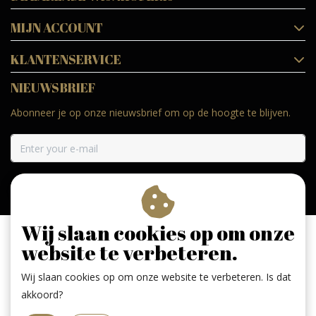
MIJN ACCOUNT
KLANTENSERVICE
NIEUWSBRIEF
Abonneer je op onze nieuwsbrief om op de hoogte te blijven.
ABONNEER
Wij slaan cookies op om onze
website te verbeteren.
Wij slaan cookies op om onze website te verbeteren. Is dat
Geniet, maar drink met mate. Geen 18 geen alcohol
akkoord?