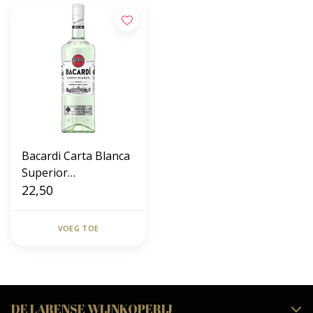
Bacardi Carta Blanca
Superior
Whiteboards Rum 1L
22,50
VOEG TOE
DE LARENSE WIJNKOPERIJ