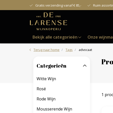
Gratis verzending vanaf € 85,-
Ruim assort
Bekijk alle categorieën
Onze wijnma
Terug naar home
Tags
advocaat
Pro
Categorieën
Witte Wijn
Rosé
1 pro
Rode Wijn
Mousserende Wijn