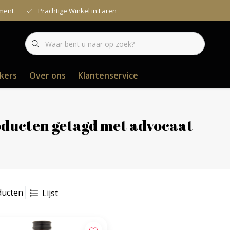
iment
Prachtige Winkel in Laren
kers
Over ons
Klantenservice
ducten getagd met advocaat
ducten
Lijst