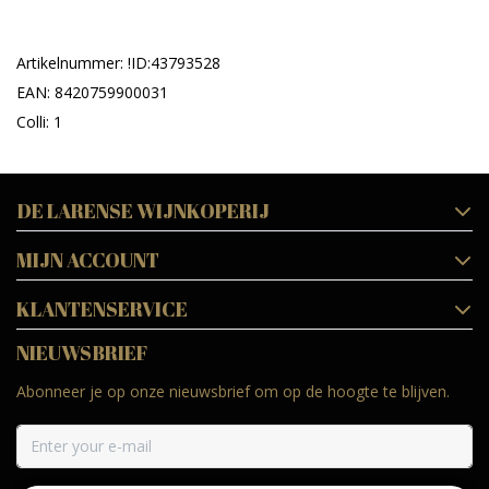
Artikelnummer: !ID:43793528
EAN: 8420759900031
Colli: 1
DE LARENSE WIJNKOPERIJ
MIJN ACCOUNT
KLANTENSERVICE
NIEUWSBRIEF
Abonneer je op onze nieuwsbrief om op de hoogte te blijven.