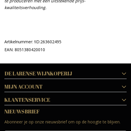
te produceren met een uitstekende prijs-
kwaliteitsverhouding.
Artikelnummer: !ID:263602495
EAN: 8051380420010
DE LARENSE WIJNKOPERIJ
MIJN ACCOUNT
KLANTENSERVICE
NIEUWSBRIEF
Abonneer je op onze nieuwsbrief om op de hoogte te blijven.