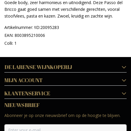
Goede body, zeer harmonieus en uitnodigend. Deze Passo del
Bricco gaat goed samen met verschillende gerechten, vooral
stoofvlees, pasta en kazen. Zwoel, kruidig en zachte wijn.
Artikelnummer: !ID:20095283
EAN: 8003895210006
Colli: 1
DE LARENSE WIJNKOPERIJ
MIJN ACCOUNT
KLANTENSERVICE
NIEUWSBRIEF
Abonneer je op onze nieuwsbrief om op de hoogte te blijven.