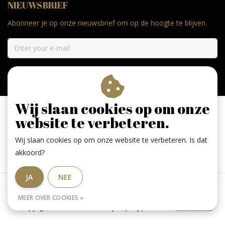
NIEUWSBRIEF
Abonneer je op onze nieuwsbrief om op de hoogte te blijven.
ABONNEER
Wij slaan cookies op om onze
website te verbeteren.
Wij slaan cookies op om onze website te verbeteren. Is dat
Geniet, maar drink met mate. Geen 18 geen alcohol
akkoord?
JA
NEE
Algemene voorwaarden
|
RSS Feed
MEER OVER COOKIES »
© Copyright 2026 - De Larense wijnkoperij | Realisatie
InStijl Media