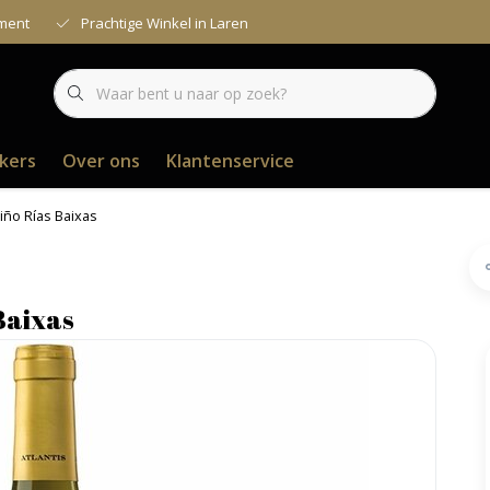
iment
Prachtige Winkel in Laren
kers
Over ons
Klantenservice
riño Rías Baixas
Baixas