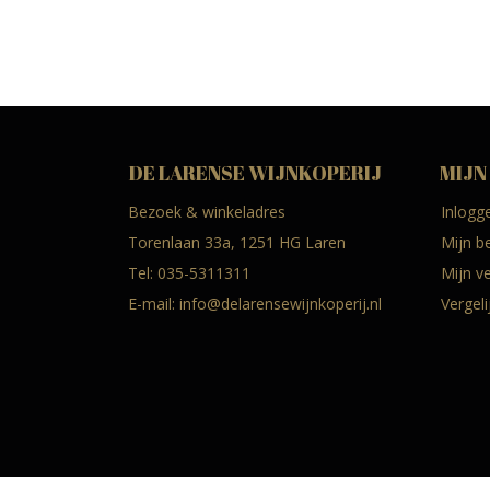
DE LARENSE WIJNKOPERIJ
MIJN
Bezoek & winkeladres
Inlogg
Torenlaan 33a, 1251 HG Laren
Mijn b
Tel:
035-5311311
Mijn ve
E-mail:
info@delarensewijnkoperij.nl
Vergel