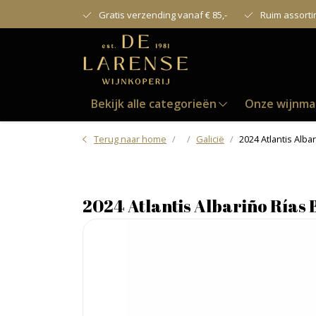
Gratis verzending vanaf € 85,-
Ruim assort
Bekijk alle categorieën
Onze wijnma
Terug naar home
Galicië
2024 Atlantis Alba
2024 Atlantis Albariño Rías 