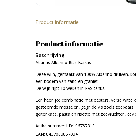
Product informatie
Product informatie
Beschrijving
Atlantis Albariño Rías Baixas
Deze wijn, gemaakt van 100% Albariño druiven, kom
een bodem van zand en graniet.
De wijn rijpt 10 weken in RVS tanks.
Een heerlijke combinatie met oesters, verse witte 
gestoomde mosselen, gegrilde vis zoals zeebaars, in
geitenkaas, pasta en risotto met zeevruchten, cevic
Artikelnummer: !ID:196767318
EAN: 8437003857034