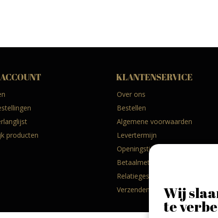
 ACCOUNT
KLANTENSERVICE
en
Over ons
estellingen
Bestellen
rlanglijst
Algemene voorwaarden
ijk producten
Levertermijn
Openingstijden
Betaalmethoden
Relatiegeschenken
Wij slaa
Verzenden & retourneren
te verbe