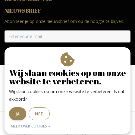
NIEUWSBRIEF
Abonneer je op onze nieuwsbrief om op de hoogte te blijven.
ABONNEER
Wij slaan cookies op om onze
website te verbeteren.
Wij slaan cookies op om onze website te verbeteren. Is dat
Geniet, maar drink met mate. Geen 18 geen alcohol
akkoord?
JA
NEE
Algemene voorwaarden
|
RSS Feed
MEER OVER COOKIES »
© Copyright 2026 - De Larense wijnkoperij | Realisatie
InStijl Media