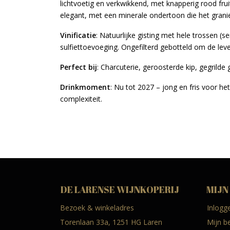
lichtvoetig en verkwikkend, met knapperig rood frui
elegant, met een minerale ondertoon die het graniet
Vinificatie
: Natuurlijke gisting met hele trossen (
sulfiettoevoeging. Ongefilterd gebotteld om de lev
Perfect bij
: Charcuterie, geroosterde kip, gegril
Drinkmoment
: Nu tot 2027 – jong en fris voor het
complexiteit.
DE LARENSE WIJNKOPERIJ
MIJN
Bezoek & winkeladres
Inlogg
Torenlaan 33a, 1251 HG Laren
Mijn b