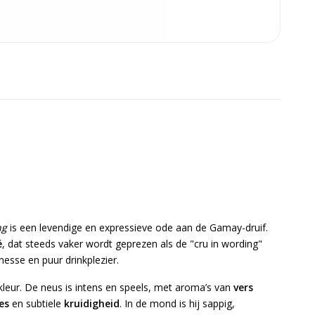
ng
is een levendige en expressieve ode aan de Gamay-druif.
é
, dat steeds vaker wordt geprezen als de "cru in wording"
nesse en puur drinkplezier.
e kleur. De neus is intens en speels, met aroma’s van
vers
es
en subtiele
kruidigheid
. In de mond is hij sappig,