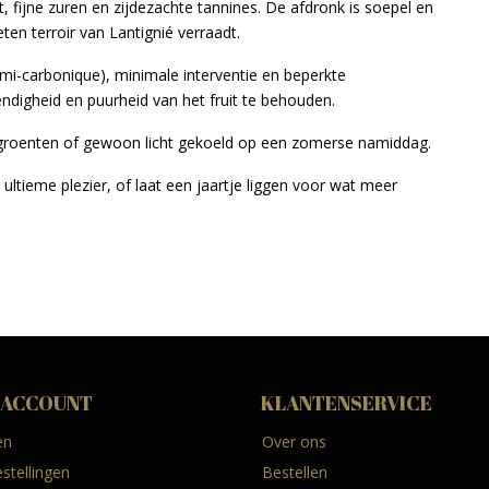
t, fijne zuren en zijdezachte tannines. De afdronk is soepel en
en terroir van Lantignié verraadt.
semi-carbonique), minimale interventie en beperkte
endigheid en puurheid van het fruit te behouden.
de groenten of gewoon licht gekoeld op een zomerse namiddag.
 ultieme plezier, of laat een jaartje liggen voor wat meer
 ACCOUNT
KLANTENSERVICE
en
Over ons
estellingen
Bestellen