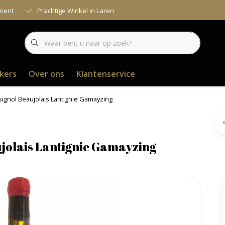
iment
Prachtige Winkel in Laren
kers
Over ons
Klantenservice
signol Beaujolais Lantignie Gamayzing
ujolais Lantignie Gamayzing