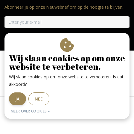
Abonneer je op onze nieuwsbrief om op de hoogte te blijven.
ABONNEER
Wij slaan cookies op om onze
website te verbeteren.
Wij slaan cookies op om onze website te verbeteren. Is dat
Geniet, maar drink met mate. Geen 18 geen alcohol
akkoord?
JA
NEE
Algemene voorwaarden
|
RSS Feed
MEER OVER COOKIES »
© Copyright 2026 - De Larense wijnkoperij | Realisatie
InStijl Media