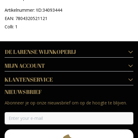
Artikelnummer: !ID:34093444
EAN: 7804320521121
Colli: 1
DE LARENSE WIJNKOPERIJ
MIJN ACCOUNT
KLANTENSERVICE
NIEUWSBRIEF
Abonneer je op onze nieuwsbrief om op de hoogte te blijven.
ABONNEER