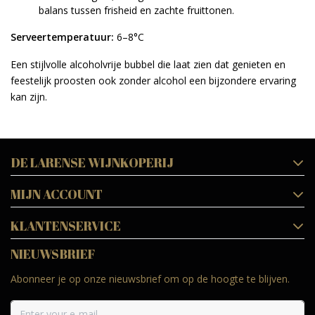
balans tussen frisheid en zachte fruittonen.
Serveertemperatuur:
6–8°C
Een stijlvolle alcoholvrije bubbel die laat zien dat genieten en
feestelijk proosten ook zonder alcohol een bijzondere ervaring
kan zijn.
DE LARENSE WIJNKOPERIJ
MIJN ACCOUNT
KLANTENSERVICE
NIEUWSBRIEF
Abonneer je op onze nieuwsbrief om op de hoogte te blijven.