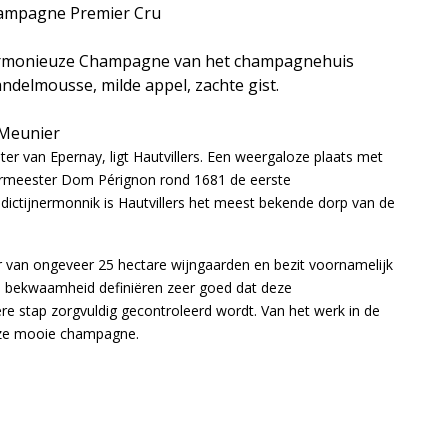
Champagne Premier Cru
 harmonieuze Champagne van het champagnehuis
mandelmousse, milde appel, zachte gist.
 Meunier
r van Epernay, ligt Hautvillers. Een weergaloze plaats met
dermeester Dom Pérignon rond 1681 de eerste
ictijnermonnik is Hautvillers het meest bekende dorp van de
ar van ongeveer 25 hectare wijngaarden en bezit voornamelijk
en bekwaamheid definiëren zeer goed dat deze
dere stap zorgvuldig gecontroleerd wordt. Van het werk in de
eze mooie champagne.