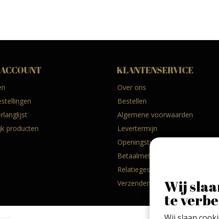
 ACCOUNT
KLANTENSERVICE
en
Over ons
estellingen
Bestellen
rlanglijst
Algemene voorwaarden
ijk producten
Levertermijn
Openingstijden
Betaalmethoden
Relatiegeschenken
Wij slaa
Verzenden & retourneren
te verbe
Wij slaan cook