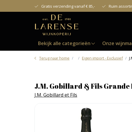
Gratis verzending vanaf € 85,-
Ruim assort
Bekijk alle categorieën
Onze wijnma
Terug naar home
Eigen import - Exclusief
J
J.M. Gobillard & Fils Grand
J.M. Gobillard et Fils