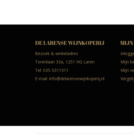
DE LARENSE WIJNKOPERIJ
MIJN
Bezoek & winkeladres
Inlogg
Torenlaan 33a, 1251 HG Laren
Mijn b
Tel:
035-5311311
Mijn ve
E-mail:
info@delarensewijnkoperij.nl
Vergel