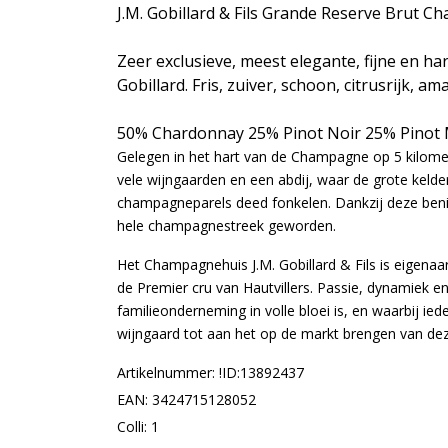
J.M. Gobillard & Fils Grande Reserve Brut 
Zeer exclusieve, meest elegante, fijne en
Gobillard. Fris, zuiver, schoon, citrusrijk, a
50% Chardonnay 25% Pinot Noir 25% Pinot
Gelegen in het hart van de Champagne op 5 kilomete
vele wijngaarden en een abdij, waar de grote kel
champagneparels deed fonkelen. Dankzij deze benid
hele champagnestreek geworden.
Het Champagnehuis J.M. Gobillard & Fils is eigena
de Premier cru van Hautvillers. Passie, dynamiek 
familieonderneming in volle bloei is, en waarbij ie
wijngaard tot aan het op de markt brengen van d
Artikelnummer: !ID:13892437
EAN: 3424715128052
Colli: 1