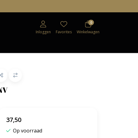
0
Inloggen
Favorites
Winkelwagen
NV
37,50
Op voorraad