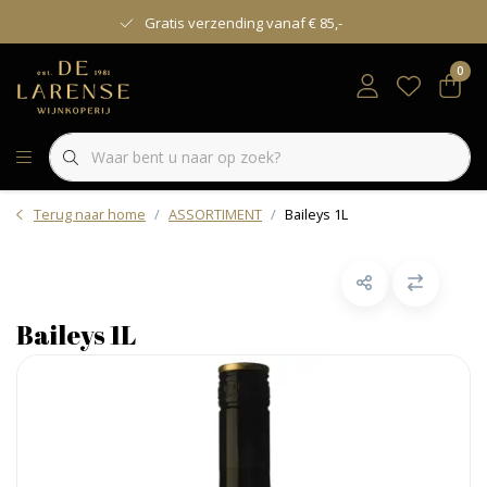
Gratis verzending vanaf € 85,-
0
Terug naar home
ASSORTIMENT
Baileys 1L
Baileys 1L