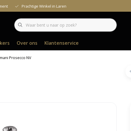
iment
Prachtige Winkel in Laren
kers
Over ons
Klantenservice
rmani Prosecco NV