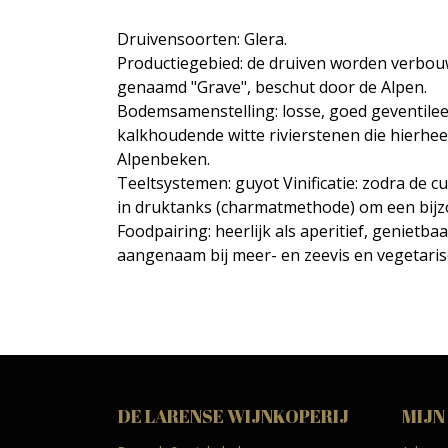
Druivensoorten: Glera.
Productiegebied: de druiven worden verbouwd 
genaamd "Grave", beschut door de Alpen.
Bodemsamenstelling: losse, goed geventilee
kalkhoudende witte rivierstenen die hierhe
Alpenbeken.
Teeltsystemen: guyot Vinificatie: zodra de cu
in druktanks (charmatmethode) om een ​​bijz
Foodpairing: heerlijk als aperitief, genietb
aangenaam bij meer- en zeevis en vegetaris
DE LARENSE WIJNKOPERIJ
MIJN