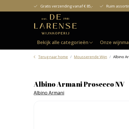
Gratis verzending vanaf € 85,-
Ruim assort
Bekijk alle categorieën
Onze wijnma
Terug naar home
Mousserende Wijn
Albino A
Albino Armani Prosecco NV
Albino Armani