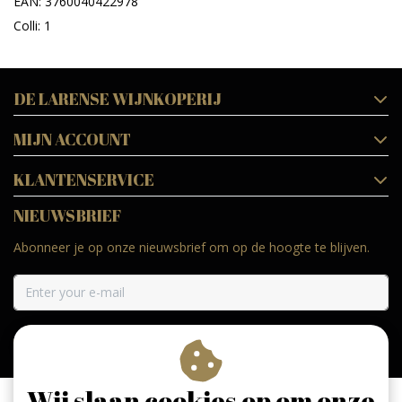
EAN: 3760040422978
Colli: 1
DE LARENSE WIJNKOPERIJ
MIJN ACCOUNT
KLANTENSERVICE
NIEUWSBRIEF
Abonneer je op onze nieuwsbrief om op de hoogte te blijven.
ABONNEER
Wij slaan cookies op om onze