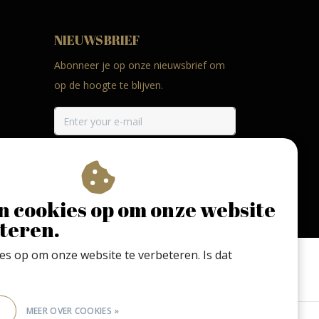
NIEUWSBRIEF
Abonneer je op onze nieuwsbrief om
op de hoogte te blijven.
ABONNEER
n cookies op om onze website
teren.
ies op om onze website te verbeteren. Is dat
 met mate. Geen 18 geen alcohol
E
MEER OVER COOKIES »