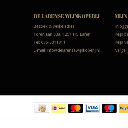
DE LARENSE WIJNKOPERIJ
MIJN
Bezoek & winkeladres
Inlogg
Torenlaan 33a, 1251 HG Laren
Mijn b
Tel:
035-5311311
Mijn ve
E-mail:
info@delarensewijnkoperij.nl
Vergel