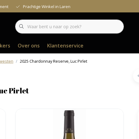
iment
Prachtige Winkel in Laren
kers
Over ons
Klantenservice
dwesten
2025 Chardonnay Reserve, Luc Pirlet
c Pirlet