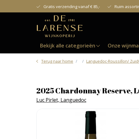
Gratis verzending vanaf € 85,-
Ruim assort
Bekijk alle categorieën
Onze wijnma
Terug naar home
Languedoc-Roussillon/ Zui
2025 Chardonnay Reserve, Lu
Luc Pirlet, Languedoc