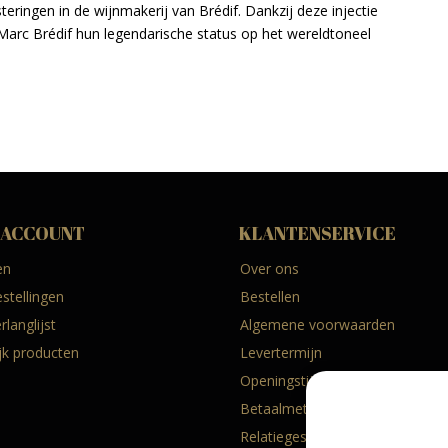
eringen in de wijnmakerij van Brédif. Dankzij deze injectie
arc Brédif hun legendarische status op het wereldtoneel
 ACCOUNT
KLANTENSERVICE
en
Over ons
estellingen
Bestellen
rlanglijst
Algemene voorwaarden
ijk producten
Levertermijn
Openingstijden
Betaalmethoden
Relatiegeschenken