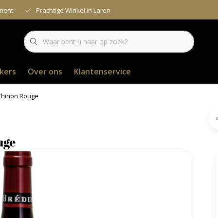
iment
Prachtige Winkel in Laren
kers
Over ons
Klantenservice
 Chinon Rouge
uge