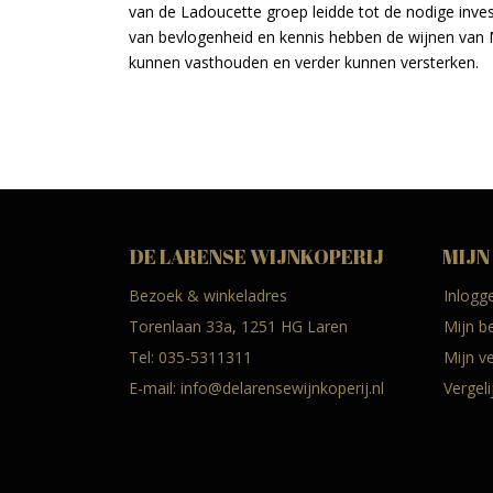
van de Ladoucette groep leidde tot de nodige invest
van bevlogenheid en kennis hebben de wijnen van M
kunnen vasthouden en verder kunnen versterken.
DE LARENSE WIJNKOPERIJ
MIJN
Bezoek & winkeladres
Inlogg
Torenlaan 33a, 1251 HG Laren
Mijn b
Tel:
035-5311311
Mijn ve
E-mail:
info@delarensewijnkoperij.nl
Vergel