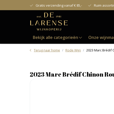
Gratis verzending vanaf € 85,-
Ruim assort
Bekijk alle categorieën
Onze wijnma
Terug naar home
Rode Wijn
2023 Marc Brédif
2023 Marc Brédif Chinon Ro