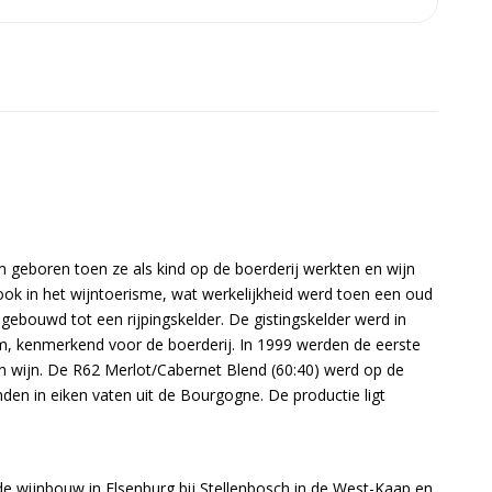
 geboren toen ze als kind op de boerderij werkten en wijn
ook in het wijntoerisme, wat werkelijkheid werd toen een oud
bouwd tot een rijpingskelder. De gistingskelder werd in
, kenmerkend voor de boerderij. In 1999 werden de eerste
n wijn. De R62 Merlot/Cabernet Blend (60:40) werd op de
den in eiken vaten uit de Bourgogne. De productie ligt
e wijnbouw in Elsenburg bij Stellenbosch in de West-Kaap en