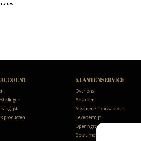
 route.
 ACCOUNT
KLANTENSERVICE
en
Over ons
estellingen
Bestellen
rlanglijst
Algemene voorwaarden
ijk producten
Levertermijn
Openingstijden
Betaalmethoden