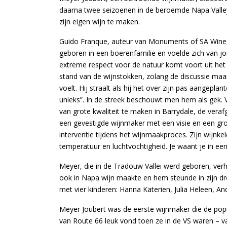
daarna twee seizoenen in de beroemde Napa Valley 
zijn eigen wijn te maken.
Guido Franque, auteur van Monuments of SA Wine,
geboren in een boerenfamilie en voelde zich van jo
extreme respect voor de natuur komt voort uit het f
stand van de wijnstokken, zolang de discussie maar 
voelt. Hij straalt als hij het over zijn pas aangepla
unieks”. In de streek beschouwt men hem als gek.
van grote kwaliteit te maken in Barrydale, de veraf
een gevestigde wijnmaker met een visie en een grond
interventie tijdens het wijnmaakproces. Zijn wijnk
temperatuur en luchtvochtigheid. Je waant je in een
Meyer, die in de Tradouw Vallei werd geboren, verh
ook in Napa wijn maakte en hem steunde in zijn d
met vier kinderen: Hanna Katerien, Julia Heleen, A
Meyer Joubert was de eerste wijnmaker die de pop
van Route 66 leuk vond toen ze in de VS waren – va