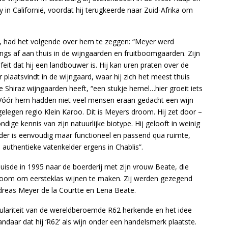
in Californië, voordat hij terugkeerde naar Zuid-Afrika om
 had het volgende over hem te zeggen: “Meyer werd
ngs af aan thuis in de wijngaarden en fruitboomgaarden. Zijn
eit dat hij een landbouwer is. Hij kan uren praten over de
plaatsvindt in de wijngaard, waar hij zich het meest thuis
nte Shiraz wijngaarden heeft, “een stukje hemel…hier groeit iets
 Vóór hem hadden niet veel mensen eraan gedacht een wijn
gelegen regio Klein Karoo. Dit is Meyers droom. Hij zet door –
ige kennis van zijn natuurlijke biotype. Hij gelooft in weinig
elder is eenvoudig maar functioneel en passend qua ruimte,
 authentieke vatenkelder ergens in Chablis”.
uisde in 1995 naar de boerderij met zijn vrouw Beate, die
room om eersteklas wijnen te maken. Zij werden gezegend
ndreas Meyer de la Courtte en Lena Beate.
ulariteit van de wereldberoemde R62 herkende en het idee
ndaar dat hij ‘R62’ als wijn onder een handelsmerk plaatste.