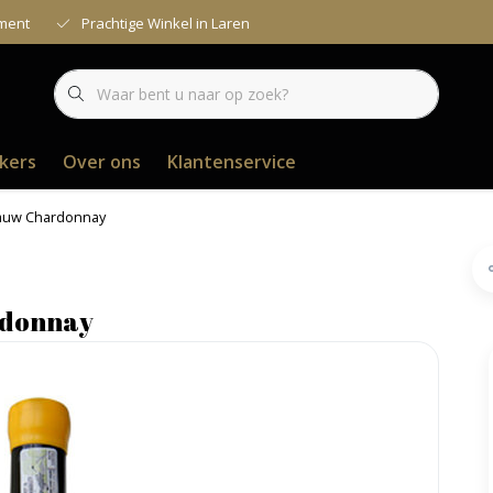
iment
Prachtige Winkel in Laren
kers
Over ons
Klantenservice
dauw Chardonnay
rdonnay