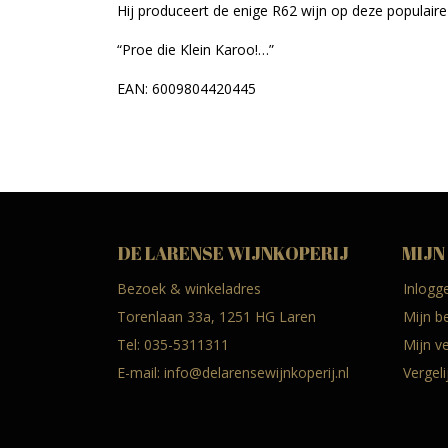
Hij produceert de enige R62 wijn op deze populaire
“Proe die Klein Karoo!…”
EAN: 6009804420445
DE LARENSE WIJNKOPERIJ
MIJN
Bezoek & winkeladres
Inlogg
Torenlaan 33a, 1251 HG Laren
Mijn b
Tel:
035-5311311
Mijn ve
E-mail:
info@delarensewijnkoperij.nl
Vergel