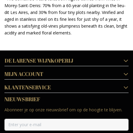
Morey-Saint-Denis: 70% from a 60-year-old planting in the lieu-
dit Les Aires, and 30% from four tiny plots nearby. Vinified and
aged in stainless steel on its fine lees for just shy of a year, it
shows a satisfying old-vines plumpness beneath its clean, bright
acidity and marked floral elements.
DE LARENSE WIJNKOPERIJ
MIJN ACCOUNT
KLANTENSERVICE
NIEUWSBRIEF
Abonneer je op onze nieuwsbrief om op de hoogte te blijven.