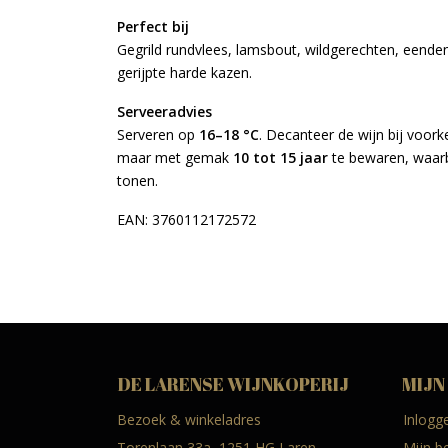
Perfect bij
Gegrild rundvlees, lamsbout, wildgerechten, eenden
gerijpte harde kazen.
Serveeradvies
Serveren op
16–18 °C
. Decanteer de wijn bij voor
maar met gemak
10 tot 15 jaar
te bewaren, waarbi
tonen.
EAN: 3760112172572
DE LARENSE WIJNKOPERIJ
MIJN
Bezoek & winkeladres
Inlogg
Torenlaan 33a, 1251 HG Laren
Mijn b