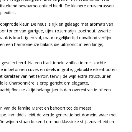
uitstekend bewaarpotentieel biedt. De kleinere druivenrassen
lexiteit.
robijnrode kleur. De neus is rijk en gelaagd met aroma's van
oor tonen van garrigue, tijm, rozemarijn, zoethout, zwarte
ak is krachtig en vol, maar tegelijkertijd opvallend verfijnd.
ormen een harmonieuze balans die uitmondt in een lange,
eselecteerd. Na een traditionele vinificatie met zachte
ode in betonnen cuves en deels in grote, gebruikte eikenhouten
karakter van het terroir, terwijl de wijn extra structuur en
de la Charbonnière is erop gericht om elegante,
ij finesse altijd belangrijker is dan overextractie of een
n van de familie Maret en behoort tot de meest
. Inmiddels leidt de vierde generatie het domein, waar met
De wijnen staan bekend om hun klassieke stijl, zuiverheid en