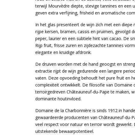
terwijl Mourvèdre diepte, stevige tannines en een 
geven extra verfijning, frisheid en aromatische comp
In het glas presenteert de wijn zich met een diepe 
rijpe kersen, bramen, cassis en pruimen, gevolgd d
peper, laurier en een subtiele hint van cacao. De sma
Rijp fruit, frisse zuren en zijdezachte tannines v
elegante en kruidige afdronk.
De druiven worden met de hand geoogst en streng g
extractie rijpt de wijn gedurende een langere peri
vaten. Deze opvoeding behoudt het pure fruit en het 
complexiteit ontwikkelt. De filosofie van Domaine 
terroirgedreven Châteauneuf-du-Pape te maken, waarb
dominante houtinvloed.
Domaine de la Charbonnière is sinds 1912 in hande
gewaardeerde producenten van Châteauneuf-du-Pape
veel respect voor natuur en terroir wordt gewerkt. 
uitstekende bewaarpotentieel.