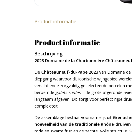
Product informatie
Product informatie
Beschrijving
2023 Domaine de la Charbonnière Châteauneuf-
De
Châteauneuf-du-Pape 2023
van Domaine de l
diepgang waarvoor dit iconische wijngebied wereld
verschillende zorgvuldig geselecteerde percelen me
beroemde
galets roulés
– de grote afgeronde rivi
langzaam afgeven. Dit zorgt voor perfect rijpe drui
complexiteit.
De assemblage bestaat voornamelijk uit
Grenach
hoeveelheid van de traditionele Rhône-druiven
rode en zwarte fruit en de zachte, volle structuur. 