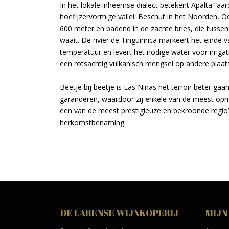
In het lokale inheemse dialect betekent Apalta “aar
hoefijzervormige vallei. Beschut in het Noorden,
600 meter en badend in de zachte bries, die tussen
waait. De rivier de Tinguiririca markeert het einde v
temperatuur en levert het nodige water voor irrig
een rotsachtig vulkanisch mengsel op andere pla
Beetje bij beetje is Las Niñas het terroir beter ga
garanderen, waardoor zij enkele van de meest opme
een van de meest prestigieuze en bekroonde regio’
herkomstbenaming.
DE LARENSE WIJNKOPERIJ
MIJN