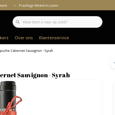
iment
Prachtige Winkel in Laren
kers
Over ons
Klantenservice
apuche Cabernet Sauvignon - Syrah
ernet Sauvignon - Syrah