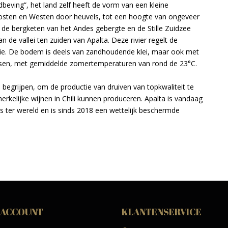
dbeving”, het land zelf heeft de vorm van een kleine
 Oosten en Westen door heuvels, tot een hoogte van ongeveer
 de bergketen van het Andes gebergte en de Stille Zuidzee
an de vallei ten zuiden van Apalta. Deze rivier regelt de
atie. De bodem is deels van zandhoudende klei, maar ook met
atsen, met gemiddelde zomertemperaturen van rond de 23°C.
an begrijpen, om de productie van druiven van topkwaliteit te
rkelijke wijnen in Chili kunnen produceren. Apalta is vandaag
s ter wereld en is sinds 2018 een wettelijk beschermde
 ACCOUNT
KLANTENSERVICE