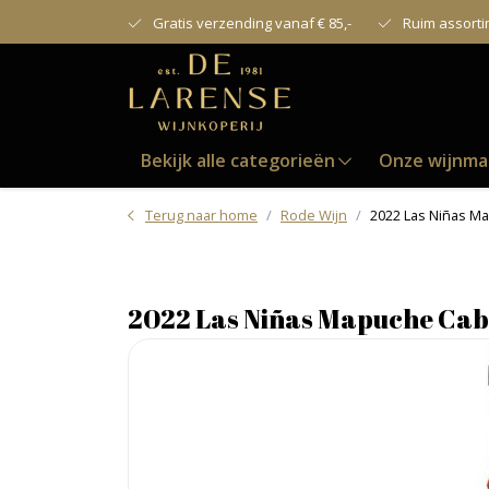
Gratis verzending vanaf € 85,-
Ruim assort
Bekijk alle categorieën
Onze wijnma
Terug naar home
Rode Wijn
2022 Las Niñas M
2022 Las Niñas Mapuche Cab