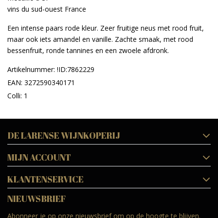
vins du sud-ouest France
Een intense paars rode kleur. Zeer fruitige neus met rood fruit,
maar ook iets amandel en vanille. Zachte smaak, met rood
bessenfruit, ronde tannines en een zwoele afdronk.
Artikelnummer: !ID:7862229
EAN: 3272590340171
Colli: 1
DE LARENSE WIJNKOPERIJ
MIJN ACCOUNT
KLANTENSERVICE
NIEUWSBRIEF
Abonneer je op onze nieuwsbrief om op de hoogte te blijven.