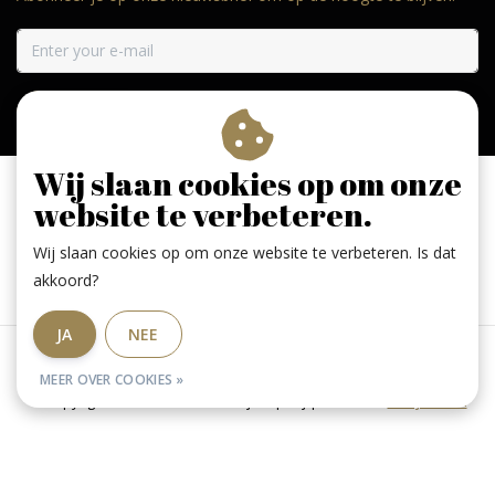
ABONNEER
Wij slaan cookies op om onze
website te verbeteren.
Wij slaan cookies op om onze website te verbeteren. Is dat
Geniet, maar drink met mate. Geen 18 geen alcohol
akkoord?
JA
NEE
Algemene voorwaarden
|
RSS Feed
MEER OVER COOKIES »
© Copyright 2026 - De Larense wijnkoperij | Realisatie
InStijl Media